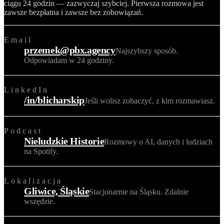
ciągu 24 godzin — zazwyczaj szybciej. Pierwsza rozmowa jest
zawsze bezpłatna i zawsze bez zobowiązań.
Email
przemek@pbx.agency
Najszybszy sposób.
Odpowiadam w 24 godziny.
LinkedIn
/in/blicharskip
Jeśli wolisz zobaczyć, z kim rozmawiasz.
Podcast
Nieludzkie Historie
Rozmowy o AI, danych i ludziach
na Spotify.
Lokalizacja
Gliwice, Śląskie
Stacjonarnie na Śląsku. Zdalnie
wszędzie.