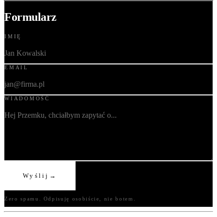
Formularz
IMIĘ
EMAIL
WIADOMOŚĆ
Wyślij
→
Zero spamu. Odpisuję osobiście, nie botem.