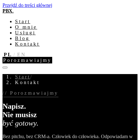
Przejdź do treści głównej
PBX
.
Start
O mnie
Usługi
Blog
Kontakt
PL
/
EN
Porozmawiajmy
Start
/
Kontakt
// Porozmawiajmy
Napisz.
Nie musisz
być gotowy.
Bez pitchu, bez CRM-a. Człowiek do człowieka. Odpowiadam w